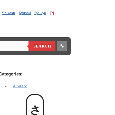
Shikoku
Kyushu
Ryukyu
[?]
🔧
SEARCH
Categories:
Auxiliary
さん