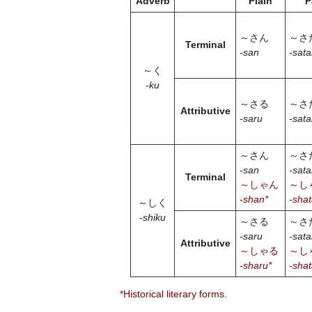
Adverb
Plain
P
～さん
～さ
Terminal
-san
-sat
～く
-ku
～さる
～さ
Attributive
-saru
-sata
～さん
～さ
-san
-sat
Terminal
～しゃん
～し
-shan*
-sha
～しく
-shiku
～さる
～さ
-saru
-sata
Attributive
～しゃる
～し
-sharu*
-shat
*Historical literary forms.