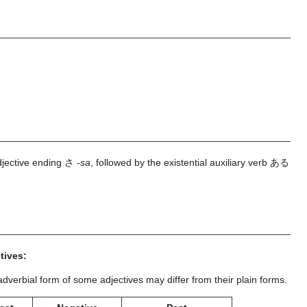
adjective ending さ
-sa
, followed by the existential auxiliary verb ある
tives:
adverbial form of some adjectives may differ from their plain forms.