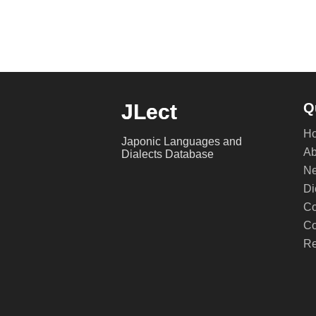
JLect
Q
H
Japonic Languages and
Ab
Dialects Database
Ne
Di
Co
Co
Re