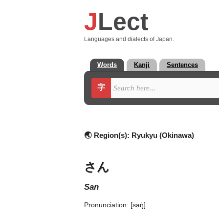
J
Lect
Languages and dialects of Japan.
Words
Kanji
Sentences
字
🌏 Region(s):
Ryukyu (Okinawa)
さん
san
Pronunciation:
[saŋ̍]