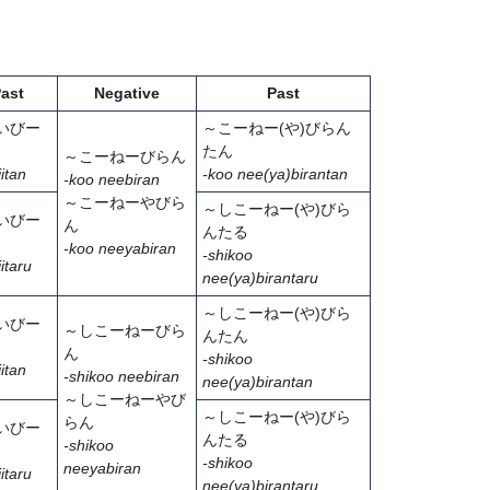
ast
Negative
Past
いびー
～こーねー(や)びらん
たん
～こーねーびらん
iitan
-
koo nee(ya)birantan
-koo neebiran
～こーねーやびら
～しこーねー(や)びら
いびー
ん
んたる
-
koo neeyabiran
-
shi
koo
iitaru
nee(ya)birantaru
～しこーねー(や)びら
いびー
～しこーねーびら
んたん
ん
-
shi
koo
iitan
-shikoo neebiran
nee(ya)birantan
～しこーねーやび
～しこーねー(や)びら
らん
いびー
んたる
-
shi
koo
-
shi
koo
neeyabiran
iitaru
nee(ya)birantaru