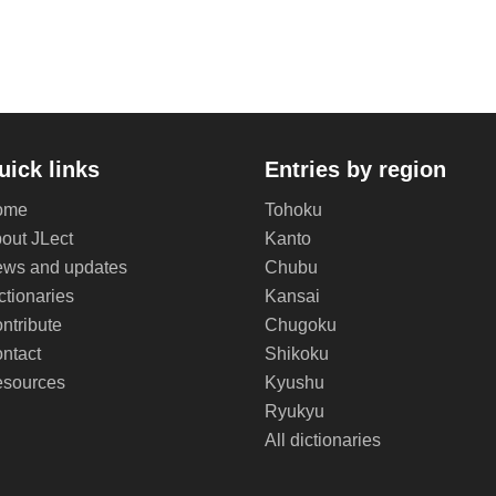
uick links
Entries by region
ome
Tohoku
out JLect
Kanto
ws and updates
Chubu
ctionaries
Kansai
ntribute
Chugoku
ntact
Shikoku
sources
Kyushu
Ryukyu
All dictionaries