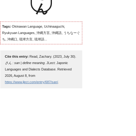
Tags:
Okinawan Language, Uchinaaguchi,
Ryukyuan Languages, 沖縄方言, 沖縄語, うちなーぐ
ち, 沖縄口, 琉球方言, 琉球語...
Cite this entry:
Read, Zachary. (2023, July 30).
さん : san | define meaning
. JLect: Japonic
Languages and Dialects Database. Retrieved
2026, August 8, from
https://www.jlect.com/entry/687/san/
.