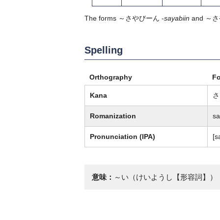
The forms ～さやびーん -
sayabiin
and ～
Spelling
Orthography
F
Kana
さ
Romanization
s
Pronunciation (IPA)
[s
意味：
～い（けいようし【形容詞】）