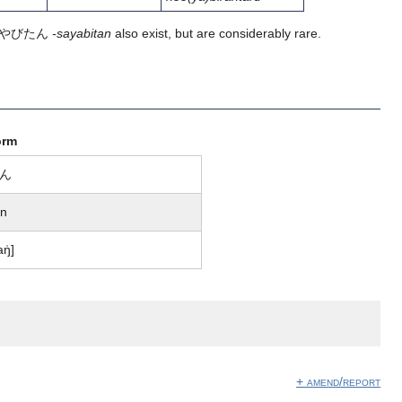
さやびたん
-sayabitan
also exist, but are considerably rare.
orm
ん
an
aŋ̍]
+ amend/report