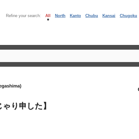
Refine your search:
All
North
Kanto
Chubu
Kansai
Chugoku
egashima)
じゃり申した】