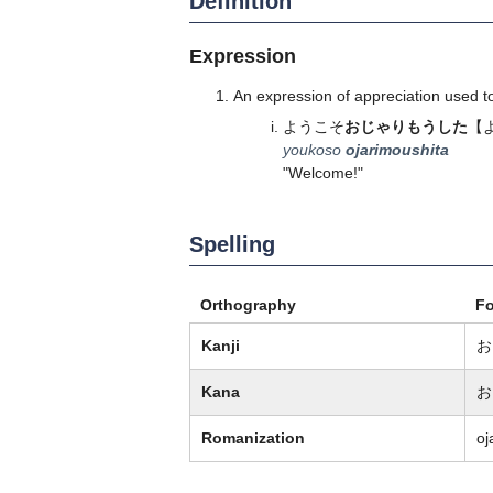
Definition
Expression
An expression of appreciation used t
ようこそ
おじゃりもうした
【
youkoso
ojarimoushita
"Welcome!"
Spelling
Orthography
F
Kanji
お
Kana
お
Romanization
oj