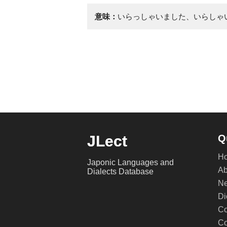
意味：
いらっしゃいました、いらしゃ
JLect
Q
H
Japonic Languages and
Ab
Dialects Database
Ne
Di
Co
Co