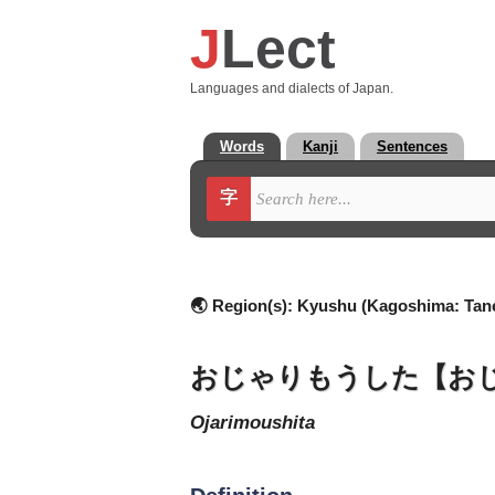
J
Lect
Languages and dialects of Japan.
Words
Kanji
Sentences
字
🌏 Region(s):
Kyushu (Kagoshima: Tan
おじゃりもうした【お
ojarimoushita