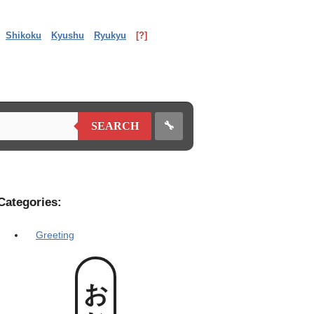
Shikoku
Kyushu
Ryukyu
[?]
🔧
SEARCH
Categories:
Greeting