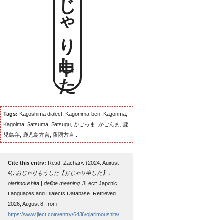
おじゃり申した
Tags:
Kagoshima dialect, Kagomma-ben, Kagonma,
Kagoima, Satsuma, Satsugu, かごっま, かごんま, 鹿
児島弁, 鹿児島方言, 薩隅方言...
Cite this entry:
Read, Zachary. (2024, August
4).
おじゃりもうした【おじゃり申した】 :
ojarimoushita | define meaning
. JLect: Japonic
Languages and Dialects Database. Retrieved
2026, August 8, from
https://www.jlect.com/entry/6436/ojarimoushita/
.