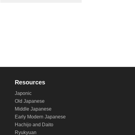
Resources
Japonic
Old Japanese
Middle Japanese
Early Modern Japanese
Hachijo and Daito
Ryukyuan