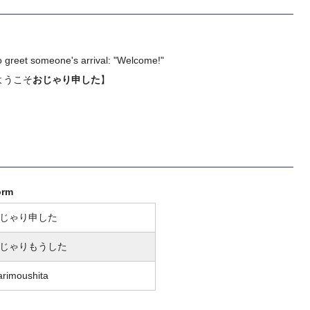
o greet someone's arrival: "Welcome!"
ようこそ
おじゃり申した
】
orm
じゃり申した
じゃりもうした
arimoushita