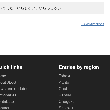
いました、いらしゃい、いらっしゃい
+ amend/report
uick links
Entries by region
ome
Tohoku
out JLect
Kanto
ws and updates
Chubu
ctionaries
Kansai
ntribute
Chugoku
ntact
Shikoku