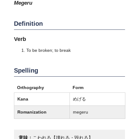
megeru
Definition
Verb
To be broken; to break
Spelling
Orthography
Form
Kana
めげる
Romanization
megeru
意味：
こわれる【壊れる・毀れる】