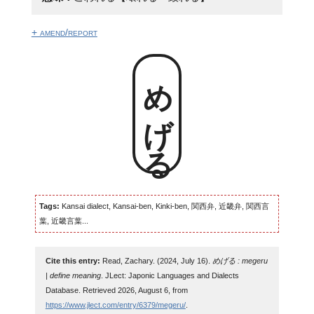
+ amend/report
めげる
Tags:
Kansai dialect, Kansai-ben, Kinki-ben, 関西弁, 近畿弁, 関西言
葉, 近畿言葉...
Cite this entry:
Read, Zachary. (2024, July 16).
めげる : megeru
| define meaning
. JLect: Japonic Languages and Dialects
Database. Retrieved 2026, August 6, from
https://www.jlect.com/entry/6379/megeru/
.