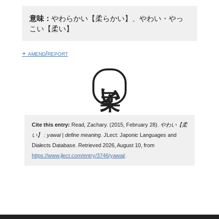
意味：
やわらかい【柔らかい】、やわい・やっ
こい【柔い】
+ amend/report
柔い
Cite this entry:
Read, Zachary. (2015, February 28).
やわい【柔
い】 : yawai | define meaning
. JLect: Japonic Languages and
Dialects Database. Retrieved 2026, August 10, from
https://www.jlect.com/entry/3746/yawai/
.