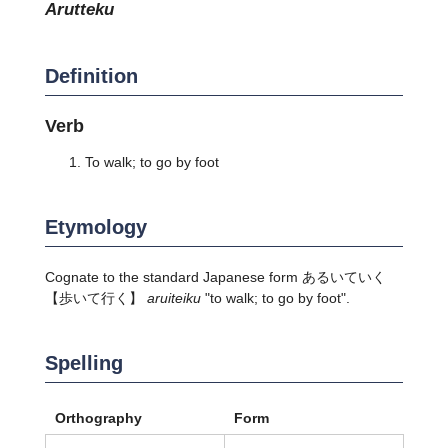
arutteku
Definition
Verb
To walk; to go by foot
Etymology
Cognate to the standard Japanese form
あるいていく
【歩いて行く】
aruiteiku
"to walk; to go by foot".
Spelling
Orthography
Form