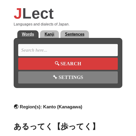
J
Lect
Languages and dialects of Japan.
Words
Kanji
Sentences
🔍
SEARCH
🔧
SETTINGS
🌏 Region(s):
Kanto (Kanagawa)
あるってく【歩ってく】