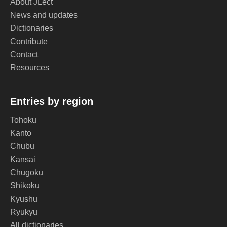
About JLect
News and updates
Dictionaries
Contribute
Contact
Resources
Entries by region
Tohoku
Kanto
Chubu
Kansai
Chugoku
Shikoku
Kyushu
Ryukyu
All dictionaries