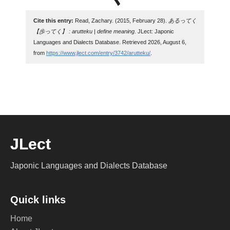
Cite this entry:
Read, Zachary. (2015, February 28).
あるってく
【歩ってく】 : arutteku | define meaning
. JLect: Japonic
Languages and Dialects Database. Retrieved 2026, August 6,
from
https://www.jlect.com/entry/3742/arutteku/
.
JLect
Japonic Languages and Dialects Database
Quick links
Home