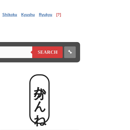
Shikoku
Kyushu
Ryukyu
[?]
🔧
SEARCH
分かんね