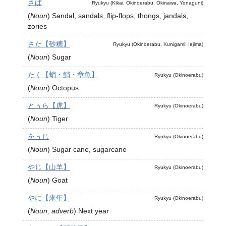
さば
Ryukyu (Kikai, Okinoerabu, Okinawa, Yonaguni)
(
Noun
)
Sandal, sandals, flip-flops, thongs, jandals,
zories
さた【砂糖】
Ryukyu (Okinoerabu, Kunigami: Iejima)
(
Noun
)
Sugar
たく【蛸・鮹・章魚】
Ryukyu (Okinoerabu)
(
Noun
)
Octopus
とぅら【虎】
Ryukyu (Okinoerabu)
(
Noun
)
Tiger
をぅじ
Ryukyu (Okinoerabu)
(
Noun
)
Sugar cane, sugarcane
やじ【山羊】
Ryukyu (Okinoerabu)
(
Noun
)
Goat
やに【来年】
Ryukyu (Okinoerabu)
(
Noun, adverb
)
Next year