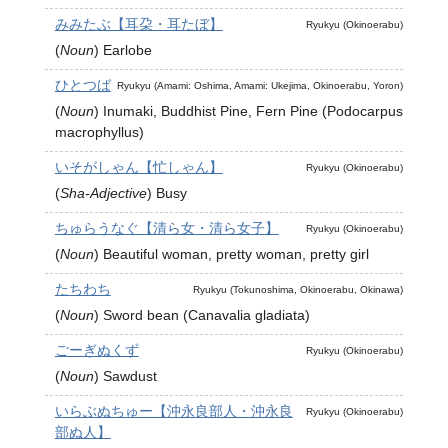
みみたぶ【耳朶・耳たぼ】
Ryukyu (Okinoerabu)
(
Noun
)
Earlobe
ひとつば
Ryukyu (Amami: Oshima, Amami: Ukejima, Okinoerabu, Yoron)
(
Noun
)
Inumaki, Buddhist Pine, Fern Pine (Podocarpus
macrophyllus)
いそがしゃん【忙しゃん】
Ryukyu (Okinoerabu)
(
Sha-Adjective
)
Busy
ちゅらうなぐ【清ら女・清ら女子】
Ryukyu (Okinoerabu)
(
Noun
)
Beautiful woman, pretty woman, pretty girl
たちわち
Ryukyu (Tokunoshima, Okinoerabu, Okinawa)
(
Noun
)
Sword bean (Canavalia gladiata)
ごーぎぬくず
Ryukyu (Okinoerabu)
(
Noun
)
Sawdust
いらぶぬちゅー【沖永良部人・沖永良
Ryukyu (Okinoerabu)
部ぬ人】