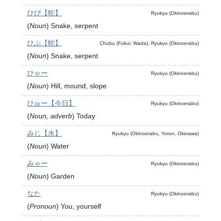
ひび【蛇】
Ryukyu (Okinoerabu)
(
Noun
)
Snake, serpent
ひぶ【蛇】
Chubu (Fukui: Wada), Ryukyu (Okinoerabu)
(
Noun
)
Snake, serpent
ひゃー
Ryukyu (Okinoerabu)
(
Noun
)
Hill, mound, slope
ひゅー【今日】
Ryukyu (Okinoerabu)
(
Noun, adverb
)
Today
みじ【水】
Ryukyu (Okinoerabu, Yoron, Okinawa)
(
Noun
)
Water
みゃー
Ryukyu (Okinoerabu)
(
Noun
)
Garden
なた
Ryukyu (Okinoerabu)
(
Pronoun
)
You, yourself