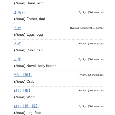
(
Noun
)
Hand, arm
あちゃ
Ryukyu (Okinoerabu)
(
Noun
)
Father, dad
ふが
Ryukyu (Okinoerabu, Yoron)
(
Noun
)
Eggs, egg
ふぎ
Ryukyu (Okinoerabu)
(
Noun
)
Pubic hair
ふす
Ryukyu (Okinoerabu)
(
Noun
)
Navel, belly button
がに【蟹】
Ryukyu (Okinoerabu)
(
Noun
)
Crab
はじ【風】
Ryukyu (Okinoerabu)
(
Noun
)
Wind
はじ【骭・脛】
Ryukyu (Okinoerabu)
(
Noun
)
Leg, foot