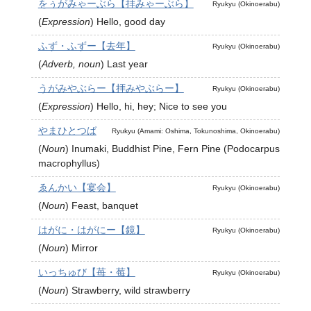
をぅがみゃーぶら【拝みゃーぶら】
Ryukyu (Okinoerabu)
(
Expression
)
Hello, good day
ふず・ふずー【去年】
Ryukyu (Okinoerabu)
(
Adverb, noun
)
Last year
うがみやぶらー【拝みやぶらー】
Ryukyu (Okinoerabu)
(
Expression
)
Hello, hi, hey; Nice to see you
やまひとつば
Ryukyu (Amami: Oshima, Tokunoshima, Okinoerabu)
(
Noun
)
Inumaki, Buddhist Pine, Fern Pine (Podocarpus
macrophyllus)
ゑんかい【宴会】
Ryukyu (Okinoerabu)
(
Noun
)
Feast, banquet
はがに・はがにー【鏡】
Ryukyu (Okinoerabu)
(
Noun
)
Mirror
いっちゅび【苺・莓】
Ryukyu (Okinoerabu)
(
Noun
)
Strawberry, wild strawberry