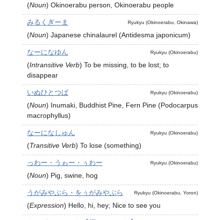
(
Noun
)
Okinoerabu person, Okinoerabu people
みるくぎーま
Ryukyu (Okinoerabu, Okinawa)
(
Noun
)
Japanese chinalaurel (Antidesma japonicum)
なーになゆん
Ryukyu (Okinoerabu)
(
Intransitive Verb
)
To be missing, to be lost; to
disappear
いぬひとつば
Ryukyu (Okinoerabu)
(
Noun
)
Inumaki, Buddhist Pine, Fern Pine (Podocarpus
macrophyllus)
なーになしゅん
Ryukyu (Okinoerabu)
(
Transitive Verb
)
To lose (something)
っわー・うゎー・ぅわー
Ryukyu (Okinoerabu)
(
Noun
)
Pig, swine, hog
うがみやぶら・をぅがみやぶら
Ryukyu (Okinoerabu, Yoron)
(
Expression
)
Hello, hi, hey; Nice to see you