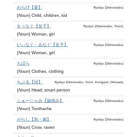
わらび【童】
Ryukyu (Okinoerabu)
(
Noun
)
Child, children, kid
をぅなぐ【女子】
Ryukyu (Okinoerabu, Yoron)
(
Noun
)
Woman, girl
いぃなぐ・ゐなぐ【女子】
Ryukyu (Okinoerabu)
(
Noun
)
Woman, girl
ちばら
Ryukyu (Okinoerabu)
(
Noun
)
Clothes, clothing
ちぶる【頭】
Ryukyu (Okinoerabu, Yoron, Kunigami, Okinawa)
(
Noun
)
Head; smart person
ふぁーじゃみ【歯病み】
Ryukyu (Okinoerabu)
(
Noun
)
Toothache
がらし【烏・鴉】
Ryukyu (Okinoerabu)
(
Noun
)
Crow, raven