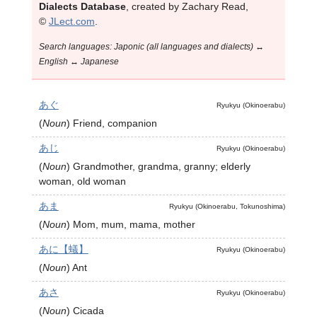
Dialects Database
, created by Zachary Read,
©
JLect.com
.
Search languages: Japonic (all languages and dialects) ↔
English ↔ Japanese
あぐ
Ryukyu (Okinoerabu)
(
Noun
)
Friend, companion
あじ
Ryukyu (Okinoerabu)
(
Noun
)
Grandmother, grandma, granny; elderly
woman, old woman
あま
Ryukyu (Okinoerabu, Tokunoshima)
(
Noun
)
Mom, mum, mama, mother
あに【蟻】
Ryukyu (Okinoerabu)
(
Noun
)
Ant
あさ
Ryukyu (Okinoerabu)
(
Noun
)
Cicada