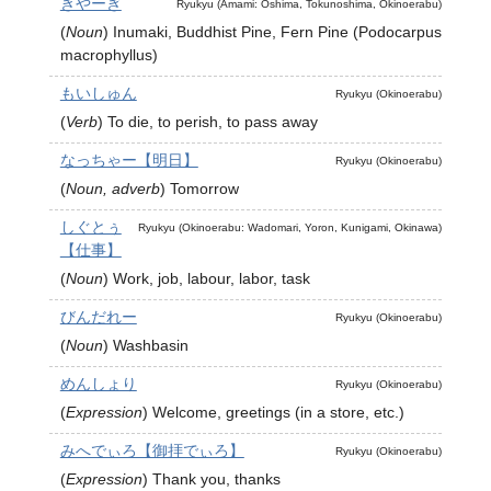
きやーぎ
Ryukyu (Amami: Oshima, Tokunoshima, Okinoerabu)
(
Noun
)
Inumaki, Buddhist Pine, Fern Pine (Podocarpus
macrophyllus)
もいしゅん
Ryukyu (Okinoerabu)
(
Verb
)
To die, to perish, to pass away
なっちゃー【明日】
Ryukyu (Okinoerabu)
(
Noun, adverb
)
Tomorrow
しぐとぅ
Ryukyu (Okinoerabu: Wadomari, Yoron, Kunigami, Okinawa)
【仕事】
(
Noun
)
Work, job, labour, labor, task
びんだれー
Ryukyu (Okinoerabu)
(
Noun
)
Washbasin
めんしょり
Ryukyu (Okinoerabu)
(
Expression
)
Welcome, greetings (in a store, etc.)
みへでぃろ【御拝でぃろ】
Ryukyu (Okinoerabu)
(
Expression
)
Thank you, thanks