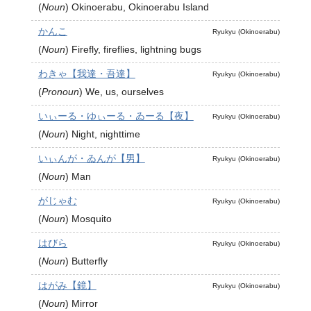
(
Noun
)
Okinoerabu, Okinoerabu Island
かんこ
Ryukyu (Okinoerabu)
(
Noun
)
Firefly, fireflies, lightning bugs
わきゃ【我達・吾達】
Ryukyu (Okinoerabu)
(
Pronoun
)
We, us, ourselves
いぃーる・ゆぃーる・ゐーる【夜】
Ryukyu (Okinoerabu)
(
Noun
)
Night, nighttime
いぃんが・ゐんが【男】
Ryukyu (Okinoerabu)
(
Noun
)
Man
がじゃむ
Ryukyu (Okinoerabu)
(
Noun
)
Mosquito
はびら
Ryukyu (Okinoerabu)
(
Noun
)
Butterfly
はがみ【鏡】
Ryukyu (Okinoerabu)
(
Noun
)
Mirror