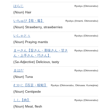
はらじ
Ryukyu (Okinoerabu)
(
Noun
)
Hair
いちゅび【苺・莓】
Ryukyu (Amami, Okinoerabu)
(
Noun
)
Strawberry, strawberries
いしゃとぅ
Ryukyu (Okinoerabu)
(
Noun
)
Praying mantis
まーさん【旨さん・美味さん・甘さ
Ryukyu (Okinoerabu)
ん・上手さん・巧さん】
(
Sa-Adjective
)
Delicious, tasty
まはだ
Ryukyu (Okinoerabu)
(
Noun
)
Tuna
むかじ【百足・蜈蚣】
Ryukyu (Okinoerabu, Okinawa: Kumejima)
(
Noun
)
Centipede
しし【肉】
Ryukyu (Okinoerabu)
(
Noun
)
Meat, flesh