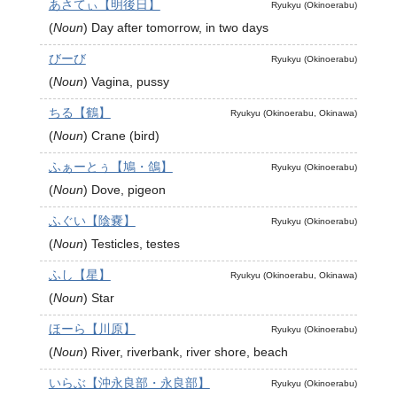
あさてぃ【明後日】
Ryukyu (Okinoerabu)
(
Noun
)
Day after tomorrow, in two days
びーび
Ryukyu (Okinoerabu)
(
Noun
)
Vagina, pussy
ちる【鶴】
Ryukyu (Okinoerabu, Okinawa)
(
Noun
)
Crane (bird)
ふぁーとぅ【鳩・鴿】
Ryukyu (Okinoerabu)
(
Noun
)
Dove, pigeon
ふぐい【陰嚢】
Ryukyu (Okinoerabu)
(
Noun
)
Testicles, testes
ふし【星】
Ryukyu (Okinoerabu, Okinawa)
(
Noun
)
Star
ほーら【川原】
Ryukyu (Okinoerabu)
(
Noun
)
River, riverbank, river shore, beach
いらぶ【沖永良部・永良部】
Ryukyu (Okinoerabu)