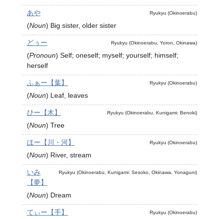
あや
Ryukyu (Okinoerabu)
(
Noun
)
Big sister, older sister
どぅー
Ryukyu (Okinoerabu, Yoron, Okinawa)
(
Pronoun
)
Self; oneself; myself; yourself; himself;
herself
ふぁー【葉】
Ryukyu (Okinoerabu)
(
Noun
)
Leaf, leaves
ひー【木】
Ryukyu (Okinoerabu, Kunigami: Benoki)
(
Noun
)
Tree
ほー【川・河】
Ryukyu (Okinoerabu)
(
Noun
)
River, stream
いみ
Ryukyu (Okinoerabu, Kunigami: Sesoko, Okinawa, Yonaguni)
【夢】
(
Noun
)
Dream
てぃー【手】
Ryukyu (Okinoerabu)