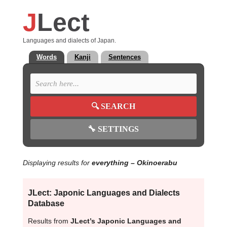
J
Lect
Languages and dialects of Japan.
Words
Kanji
Sentences
🔍
SEARCH
🔧
SETTINGS
Displaying results for
everything
– Okinoerabu
JLect: Japonic Languages and Dialects
Database
Results from
JLect’s Japonic Languages and