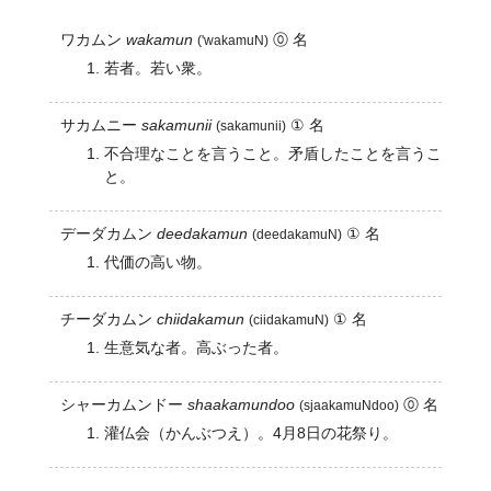
ワカムン
wakamun
⓪ 名
('wakamuN)
若者。若い衆。
サカムニー
sakamunii
① 名
(sakamunii)
不合理なことを言うこと。矛盾したことを言うこ
と。
デーダカムン
deedakamun
① 名
(deedakamuN)
代価の高い物。
チーダカムン
chiidakamun
① 名
(ciidakamuN)
生意気な者。高ぶった者。
シャーカムンドー
shaakamundoo
⓪ 名
(sjaakamuNdoo)
灌仏会（かんぶつえ）。4月8日の花祭り。