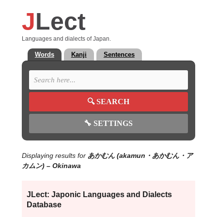
J
Lect
Languages and dialects of Japan.
Words
Kanji
Sentences
🔍
SEARCH
🔧
SETTINGS
Displaying results for
あかむん (
akamun
・あかむん・ア
カムン)
– Okinawa
JLect: Japonic Languages and Dialects
Database