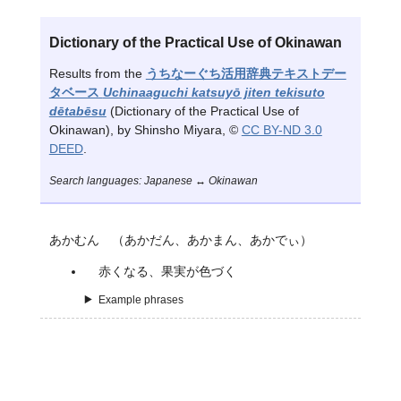
Dictionary of the Practical Use of Okinawan
Results from the
うちなーぐち活用辞典テキストデー
タベース
Uchinaaguchi katsuyō jiten tekisuto
dētabēsu
(Dictionary of the Practical Use of
Okinawan), by Shinsho Miyara, ©
CC BY-ND 3.0
DEED
.
Search languages: Japanese ↔ Okinawan
あかむん （あかだん、あかまん、あかでぃ）
赤くなる、果実が色づく
Example phrases